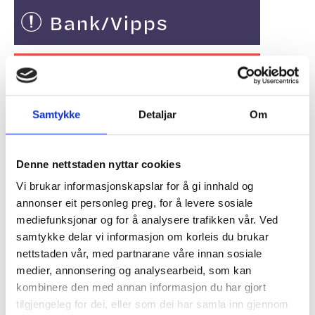
Bank/Vipps
Søknadskjema
Samtykke
Detaljar
Om
DIREKTE KONTAKT
Denne nettstaden nyttar cookies
Vi brukar informasjonskapslar for å gi innhald og
ADMINISTRASJON
annonser eit personleg preg, for å levere sosiale
mediefunksjonar og for å analysere trafikken vår. Ved
LÆRARAR
Laster...
samtykke delar vi informasjon om korleis du brukar
nettstaden vår, med partnarane våre innan sosiale
medier, annonsering og analysearbeid, som kan
KJØKKEN OG REINHALD
Laster...
kombinere den med annan informasjon du har gjort
tilgjengeleg for dei, eller som dei har samla inn gjennom
INTERNAT OG VAKTMEISTER