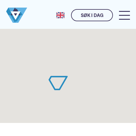
SØK I DAG
Husk meg