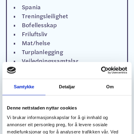
Spania
Treningsleilighet
Bofellesskap
Friluftsliv
Mat/helse
Turplanlegging
Veiledningssamtalar
Film/foto
Nettvett/telefonbruk
Scenetrening
Samtykke
Detaljar
Om
Personleg økonomi
Musikk
Denne nettstaden nyttar cookies
Drama/stemmebruk
Vi brukar informasjonskapslar for å gi innhald og
Kunst/handverk
annonser eit personleg preg, for å levere sosiale
Personleg hygiene
mediefunksjonar og for å analysere trafikken vår. Ved