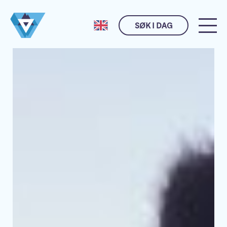
SØK I DAG
Husk meg