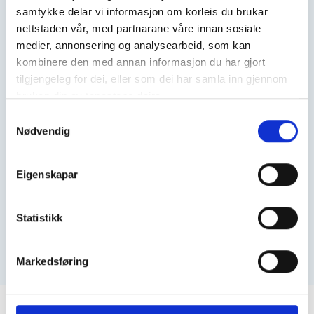
samtykke delar vi informasjon om korleis du brukar
Konfliktløysing
nettstaden vår, med partnarane våre innan sosiale
Rom-/klevask
medier, annonsering og analysearbeid, som kan
Bedriftsbesøk
kombinere den med annan informasjon du har gjort
Museumsbesøk
tilgjengeleg for dei, eller som dei har samla inn gjennom
bruken din av tenestene deira.
Skuleutveksling
Consent
Innsamlingsaksjon
Nødvendig
Selection
Eigenskapar
LES MEIR OM LINJA
Statistikk
SLIK GÅR DU FRAM I SØKJEPROSESSEN
Laster...
Markedsføring
Laster...