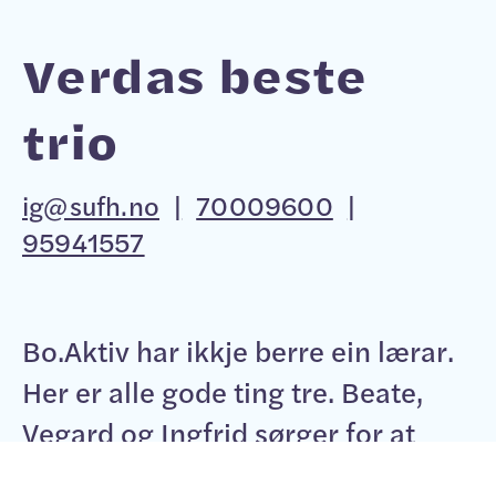
Verdas beste
trio
ig@sufh.no
|
70009600
|
95941557
Bo.Aktiv har ikkje berre ein lærar.
Her er alle gode ting tre. Beate,
Vegard og Ingfrid sørger for at
stemninga er god, at