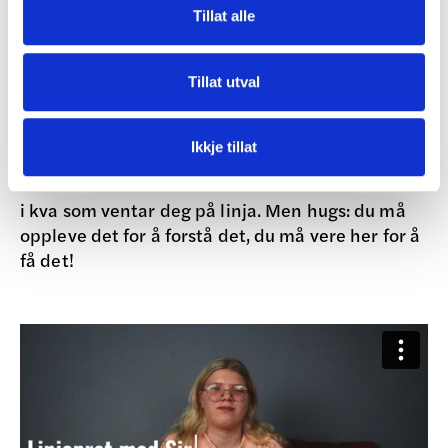
Film
Tillat alle
Tillat utval
Bo.Aktiv på 2-0-7
Ikkje tillat
Har du 2:07 minutt? Då kan du få eit lite innblikk
i kva som ventar deg på linja. Men hugs: du må
oppleve det for å forstå det, du må vere her for å
få det!