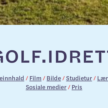
GOLF.
IDRET
jeinnhald
/
Film
/
Bilde
/
Studietur
/
Lær
Sosiale medier
/
Pris