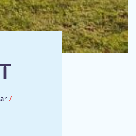
T
ar
/