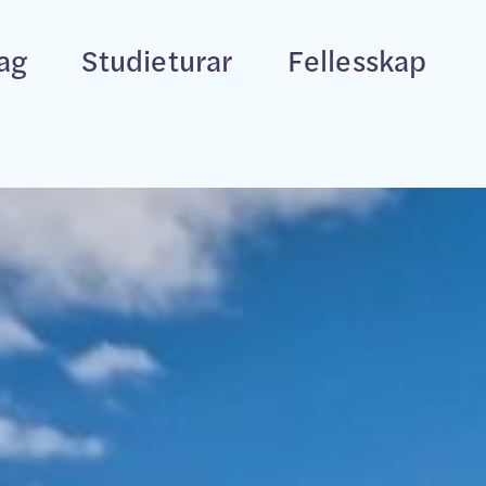
fag
Studieturar
Fellesskap
p
Multisport
Personleg Trenar
Bo.Aktiv
Leiartrening
Halvårskurs