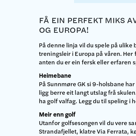
FÅ EIN PERFEKT MIKS A
OG EUROPA!
På denne linja vil du spele på ulike
treningsleir i Europa på våren. Her
anten du er ein fersk eller erfaren s
Heimebane
På Sunnmøre GK si 9-holsbane har du
ligg berre eit langt utslag frå skul
ha golf valfag. Legg du til speling i 
Meir enn golf
Utanfor golfsesongen vil du vere sam
Strandafjellet, klatre Via Ferrata, 