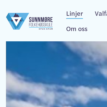
Linjer
Val
Om oss
Alarm.Beredska
Musikk.Friluft
Golf.Idrett
Idrett.Ball
Global.Safari