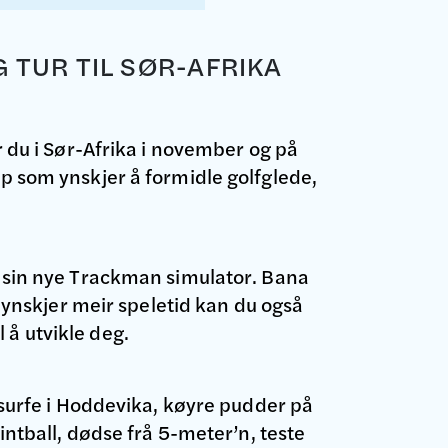
G TUR TIL SØR-AFRIKA
r du i Sør-Afrika i november og på
ap som ynskjer å formidle golfglede,
en sin nye Trackman simulator. Bana
u ynskjer meir speletid kan du også
l å utvikle deg.
, surfe i Hoddevika, køyre pudder på
intball, dødse frå 5-meter’n, teste