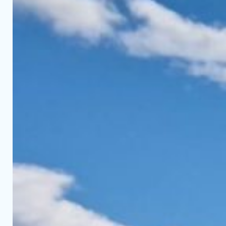
SjøSnøSurf