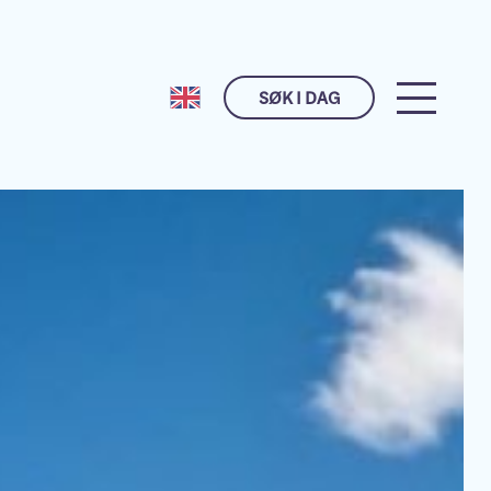
SØK I DAG
Husk meg