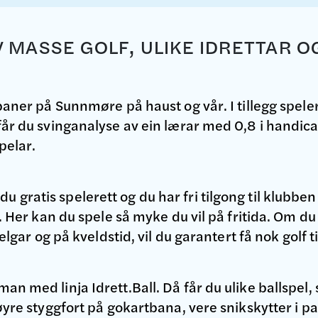
V MASSE GOLF, ULIKE IDRETTAR O
 baner på Sunnmøre på haust og vår. I tillegg spele
 får du svinganalyse av ein lærar med 0,8 i handic
pelar.
 gratis spelerett og du har fri tilgong til klubb
en. Her kan du spele så myke du vil på fritida. Om d
helgar og på kveldstid, vil du garantert få nok golf ti
an med linja Idrett.Ball. Då får du ulike ballspel
køyre styggfort på gokartbana, vere snikskytter i pa