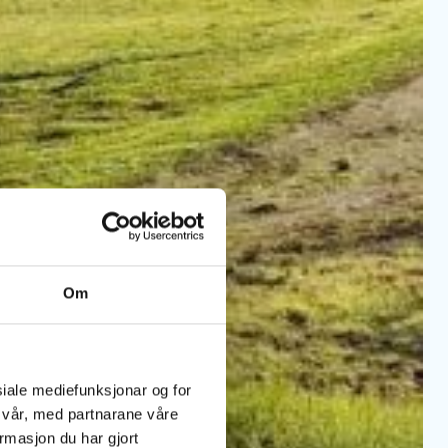
Om
siale mediefunksjonar og for
n vår, med partnarane våre
masjon du har gjort