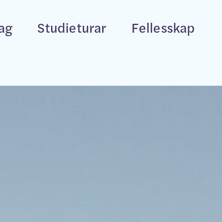
fag
Studieturar
Fellesskap
p
Multisport
Personleg Trenar
Bo.Aktiv
Leiartrening
Halvårskurs