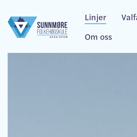
Linjer
Val
Om oss
Alarm.Beredska
Musikk.Friluft
Golf.Idrett
Idrett.Ball
Global.Safari