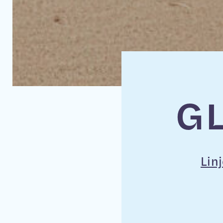
G
Lin