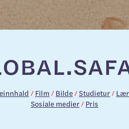
LOBAL.
SAFA
jeinnhald
/
Film
/
Bilde
/
Studietur
/
Lær
Sosiale medier
/
Pris