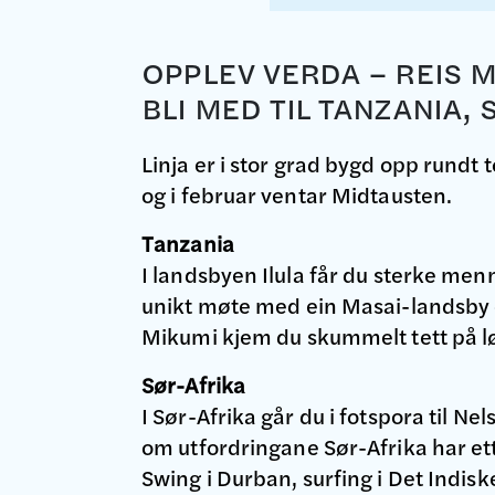
OPPLEV VERDA – REIS 
BLI MED TIL TANZANIA,
Linja er i stor grad bygd opp rundt 
og i februar ventar Midtausten.
Tanzania
I landsbyen Ilula får du sterke men
unikt møte med ein Masai-landsby og
Mikumi kjem du skummelt tett på løv
Sør-Afrika
I Sør-Afrika går du i fotspora til
om utfordringane Sør-Afrika har ette
Swing i Durban, surfing i Det Indisk