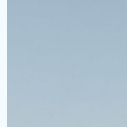
SjøSnøSurf