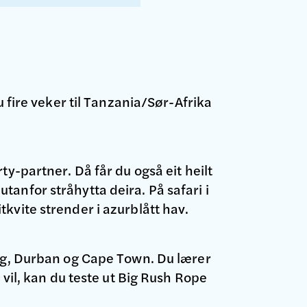
u fire veker til Tanzania/Sør-Afrika
y-partner. Då får du også eit heilt
anfor stråhytta deira. På safari i
kvite strender i azurblått hav.
urg, Durban og Cape Town. Du lærer
 vil, kan du teste ut Big Rush Rope