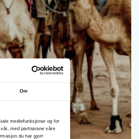
Om
siale mediefunksjonar og for
n vår, med partnarane våre
masjon du har gjort