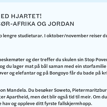
MED HJARTET!
 SØR-AFRIKA OG JORDAN
to lengre studieturar. I oktober/november reiser d
neskemøter og der treffer du skulen sin Stop Povert
 du lager mat på bål saman med ein storfamilie ut
er og elefantar og på Bongoyo får du bade på krit
 Nelson Mandela. Du besøker Soweto, Pietermaritzb
r Apartheid, men det blir også tid til meir. Om du
e hav og oppleve ditt fyrste fallskjermhopp.