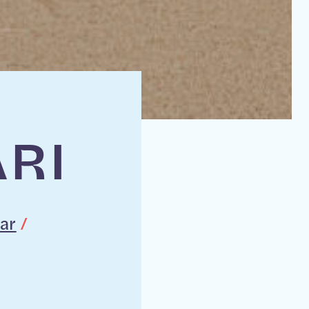
RI
ar
/